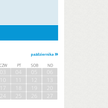
E
października
CZW
PT
SOB
ND
03
04
05
06
10
11
12
13
17
18
19
20
24
25
26
27