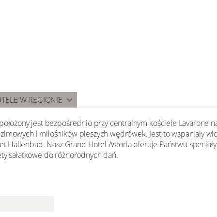
TELE W REGIONIE
położony jest bezpośrednio przy centralnym kościele Lavarone na 
zimowych i miłośników pieszych wędrówek. Jest to wspaniały wido
ttet Hallenbad. Nasz Grand Hotel Astoria oferuje Państwu specjały 
ety sałatkowe do różnorodnych dań.