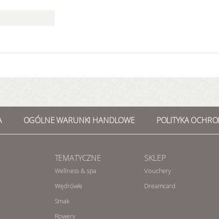
A
OGÓLNE WARUNKI HANDLOWE
POLITYKA OCHRO
TEMATYCZNE
SKLEP
Wellness & spa
Vouchery
Wędrówki
Dreamcard
Smak
Rowery