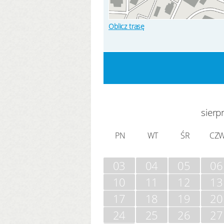
Oblicz trasę
sierp
PN
WT
ŚR
CZ
03
04
05
06
10
11
12
13
17
18
19
20
24
25
26
27