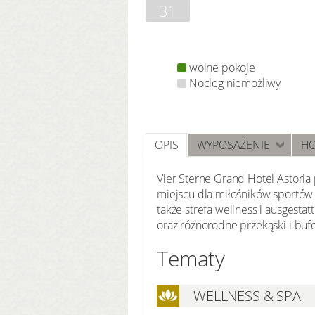
31
wolne pokoje
Nocleg niemożliwy
OPIS
WYPOSAŻENIE
HO
Vier Sterne Grand Hotel Astoria 
miejscu dla miłośników sportów 
także strefa wellness i ausgesta
oraz różnorodne przekąski i buf
Tematy
WELLNESS & SPA