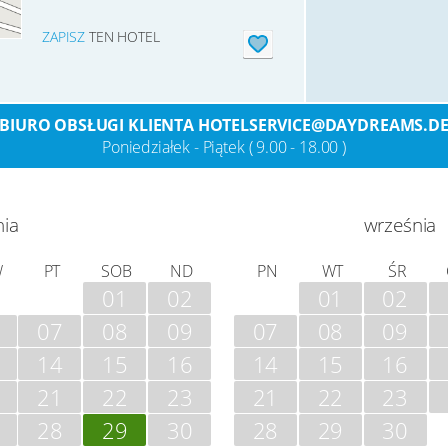
ZAPISZ
TEN HOTEL
BIURO OBSŁUGI KLIENTA HOTELSERVICE@DAYDREAMS.D
Poniedziałek - Piątek ( 9.00 - 18.00 )
nia
września
W
PT
SOB
ND
PN
WT
ŚR
01
02
01
02
07
08
09
07
08
09
14
15
16
14
15
16
21
22
23
21
22
23
28
29
30
28
29
30