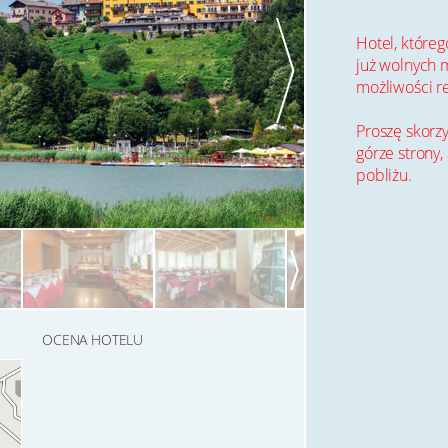
Hotel, któreg
już wolnych m
możliwości r
Proszę skorzy
górze strony,
pobliżu.
OCENA HOTELU