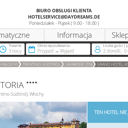
BIURO OBSŁUGI KLIENTA
HOTELSERVICE@DAYDREAMS.DE
Rejestracja
Poniedziałek - Piątek ( 9.00 - 18.00 )
matyczne
Informacja
Skle
Tytuł
Trwanie
Okres wyszukiwania
Liczba gości | 
3 nocy
Przyjazd
Wyjazd
2
dorośli
,
0
Posiadasz już kartę DreamCard?
WŁOCHY
TRENTINO-SÜDTIROL
LAVARONE (TN)
GRAND HOTEL A
TORIA
ntino-Südtirol
),
Włochy
TEN HOTEL NIE 