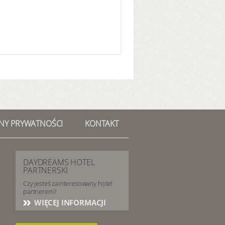
NY PRYWATNOŚCI
KONTAKT
DAYDREAMS HOTEL
PARTNERSKI
Czy jesteś zainteresowany hotel
partnerem?
WIĘCEJ INFORMACJI