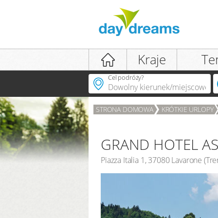
Logowanie
Kraje
Te
Cel podróży?
STRONA DOMOWA
KRÓTKIE URLOPY
LOGOWANIE
Zapomniałeś(-aś) hasła?
GRAND HOTEL AS
Piazza Italia 1
,
37080
Lavarone
(
Tre