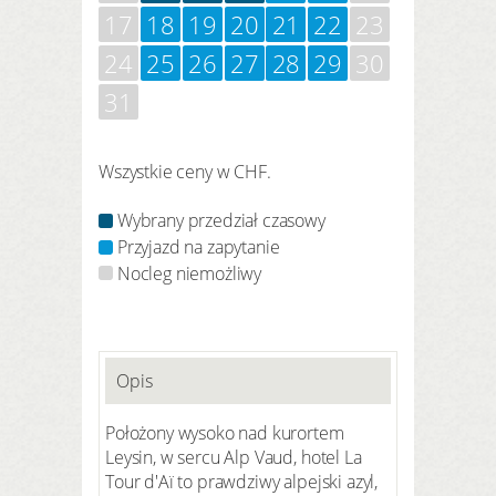
17
18
19
20
21
22
23
24
25
26
27
28
29
30
31
Wszystkie ceny w CHF.
Wybrany przedział czasowy
Przyjazd na zapytanie
Nocleg niemożliwy
Opis
Położony wysoko nad kurortem
Leysin, w sercu Alp Vaud, hotel La
Tour d'Aï to prawdziwy alpejski azyl,