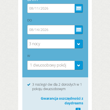
DO
3 nocy
W
1 dwuosobowy pokój
3 noclegi/-ów dla 2 dorosłych w 1
pokoju dwuosobowym
Gwarancja oszczędności z
daydreams
i