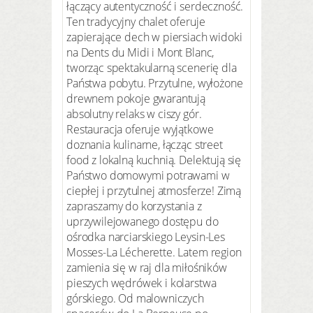
łączący autentyczność i serdeczność.
Ten tradycyjny chalet oferuje
zapierające dech w piersiach widoki
na Dents du Midi i Mont Blanc,
tworząc spektakularną scenerię dla
Państwa pobytu. Przytulne, wyłożone
drewnem pokoje gwarantują
absolutny relaks w ciszy gór.
Restauracja oferuje wyjątkowe
doznania kulinarne, łącząc street
food z lokalną kuchnią. Delektują się
Państwo domowymi potrawami w
ciepłej i przytulnej atmosferze! Zimą
zapraszamy do korzystania z
uprzywilejowanego dostępu do
ośrodka narciarskiego Leysin-Les
Mosses-La Lécherette. Latem region
zamienia się w raj dla miłośników
pieszych wędrówek i kolarstwa
górskiego. Od malowniczych