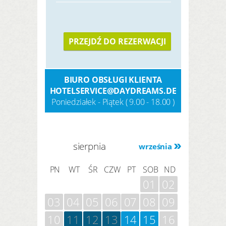
PRZEJDŹ DO REZERWACJI
BIURO OBSŁUGI KLIENTA
HOTELSERVICE@DAYDREAMS.DE
Poniedziałek - Piątek ( 9.00 - 18.00 )
sierpnia
września
PN
WT
ŚR
CZW
PT
SOB
ND
01
02
03
04
05
06
07
08
09
10
11
12
13
14
15
16