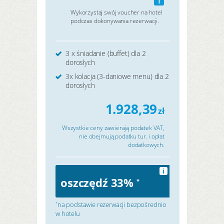
Wykorzystaj swój voucher na hotel
podczas dokonywania rezerwacji.
3 x śniadanie (buffet) dla 2
dorosłych
3x kolacja (3-daniowe menu) dla 2
dorosłych
1.928,39
zł
Wszystkie ceny zawierają podatek VAT,
nie obejmują podatku tur. i opłat
dodatkowych.
i
oszczędź 33%
*
na podstawie rezerwacji bezpośrednio
*
w hotelu