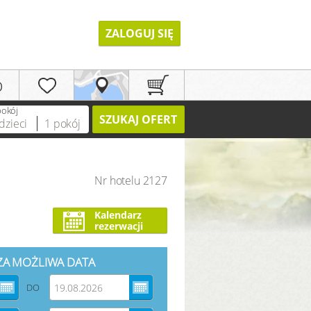
ZALOGUJ SIĘ
p
pokój
SZUKAJ OFERT
dzieci
1
pokój
Nr hotelu 2127
REJESTRACJA
Kalendarz
rezerwacji
ZA MOŻLIWA DATA
DO