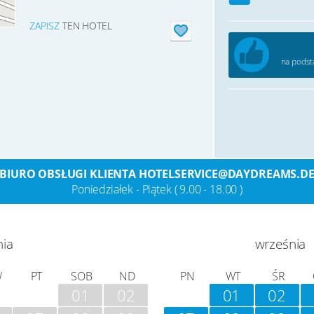
ZAPISZ
TEN HOTEL
na podst
BIURO OBSŁUGI KLIENTA HOTELSERVICE@DAYDREAMS.D
Poniedziałek - Piątek ( 9.00 - 18.00 )
nia
września
W
PT
SOB
ND
PN
WT
ŚR
01
02
01
02