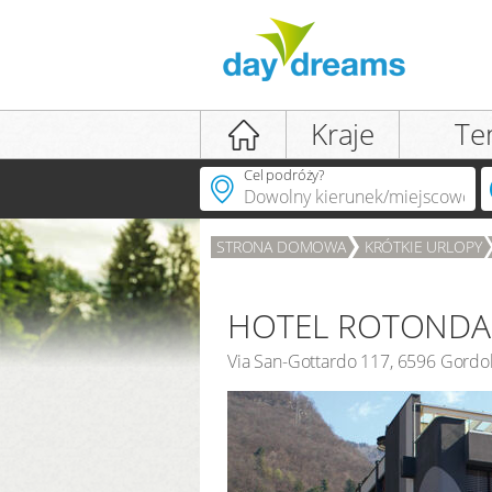
Logowanie
Kraje
Te
Cel podróży?
STRONA DOMOWA
KRÓTKIE URLOPY
LOGOWANIE
Zapomniałeś(-aś) hasła?
HOTEL ROTONDA
Via San-Gottardo 117
,
6596
Gordo