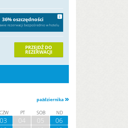
i
36% oszczędności
awie rezerwacji bezpośrednio w hotelu
PRZEJDŹ DO
REZERWACJI
E
października
CZW
PT
SOB
ND
03
04
05
06