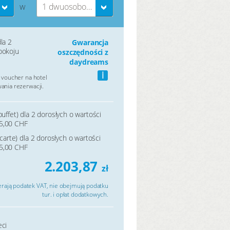
1 dwuosobowy pokój
W
la 2
Gwarancja
pokoju
oszczędności z
daydreams
i
 voucher na hotel
nia rezerwacji.
buffet) dla 2 dorosłych o wartości
5,00 CHF
a carte) dla 2 dorosłych o wartości
5,00 CHF
2.203,87
zł
rają podatek VAT, nie obejmują podatku
tur. i opłat dodatkowych.
eci