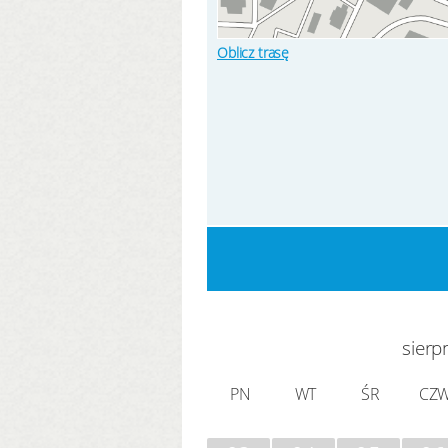
Oblicz trasę
sierp
PN
WT
ŚR
CZ