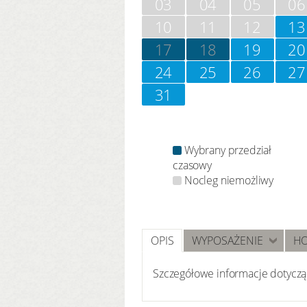
03
04
05
06
10
11
12
13
17
18
19
20
24
25
26
27
31
Wybrany przedział
czasowy
Nocleg niemożliwy
OPIS
WYPOSAŻENIE
HO
Szczegółowe informacje dotycząc