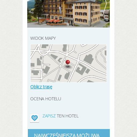
ZAREJESTRUJ SIĘ TUTAJ
SZUKAJ OFERT
ZALOGUJ SIĘ
WIDOK MAPY
Oblicz trasę
OCENA HOTELU
ZAPISZ
TEN HOTEL
NAJWCZEŚNIEJSZA MOŻLIWA