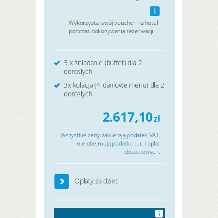
i
Wykorzystaj swój voucher na hotel
podczas dokonywania rezerwacji.
3 x śniadanie (buffet) dla 2
dorosłych
3x kolacja (4-daniowe menu) dla 2
dorosłych
2.617,10
zł
Wszystkie ceny zawierają podatek VAT,
nie obejmują podatku tur. i opłat
dodatkowych.
Opłaty za dzieci
i