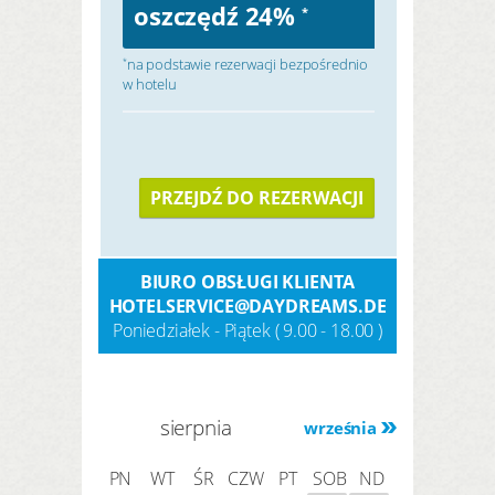
oszczędź 24%
*
na podstawie rezerwacji bezpośrednio
*
w hotelu
PRZEJDŹ DO REZERWACJI
BIURO OBSŁUGI KLIENTA
HOTELSERVICE@DAYDREAMS.DE
Poniedziałek - Piątek ( 9.00 - 18.00 )
sierpnia
września
PN
WT
ŚR
CZW
PT
SOB
ND