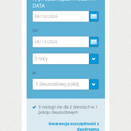
DATA
DO
3 nocy
W
1 dwuosobowy pokój
3 noclegi/-ów dla 2 dorosłych w 1
pokoju dwuosobowym
Gwarancja oszczędności z
daydreams