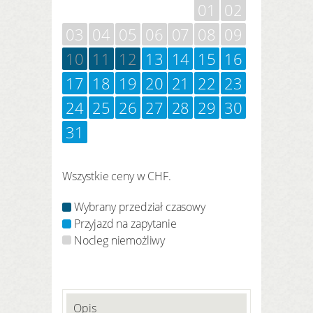
01
02
03
04
05
06
07
08
09
10
11
12
13
14
15
16
17
18
19
20
21
22
23
24
25
26
27
28
29
30
31
Wszystkie ceny w CHF.
Wybrany przedział czasowy
Przyjazd na zapytanie
Nocleg niemożliwy
Opis