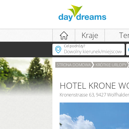
Logowanie
Kraje
Te
Cel podróży?
STRONA DOMOWA
KRÓTKIE URLOPY
LOGOWANIE
Zapomniałeś(-aś) hasła?
HOTEL KRONE W
Kronenstrasse 63
,
9427
Wolfhalde