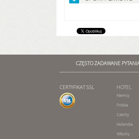
CZĘSTO ZADAWANE PYTANI
CERTYFIKAT SSL
HOTEL
Niemcy
Polska
Czechy
Holandia
Włochy