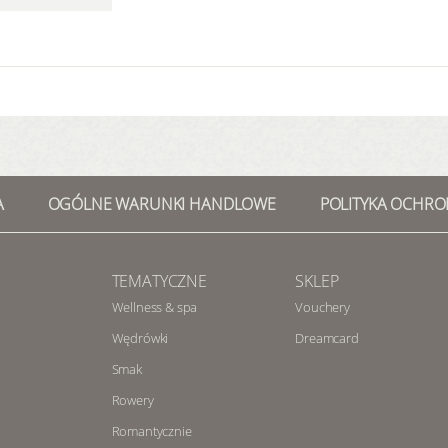
A
OGÓLNE WARUNKI HANDLOWE
POLITYKA OCHRO
TEMATYCZNE
SKLEP
Wellness & spa
Vouchery
Wędrówki
Dreamcard
Smak
Rowery
Romantycznie