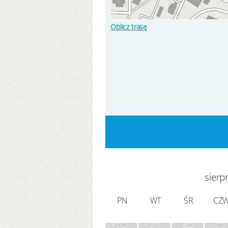
Oblicz trasę
sierp
PN
WT
ŚR
CZ