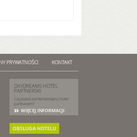
NY PRYWATNOŚCI
KONTAKT
DAYDREAMS HOTEL
PARTNERSKI
Czy jesteś zainteresowany hotel
partnerem?
WIĘCEJ INFORMACJI
OBSLUGA HOTELU