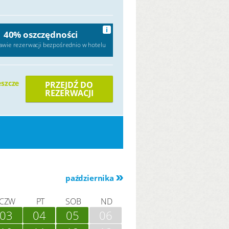
i
40% oszczędności
awie rezerwacji bezpośrednio w hotelu
eszcze
PRZEJDŹ DO
REZERWACJI
E
października
CZW
PT
SOB
ND
03
04
05
06