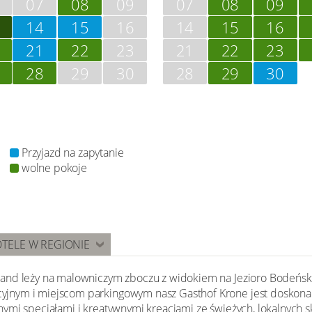
07
08
09
07
08
09
14
15
16
14
15
16
21
22
23
21
22
23
28
29
30
28
29
30
Przyjazd na zapytanie
wolne pokoje
TELE W REGIONIE
nd leży na malowniczym zboczu z widokiem na Jezioro Bodeńskie
jnym i miejscom parkingowym nasz Gasthof Krone jest doskona
nymi specjałami i kreatywnymi kreacjami ze świeżych, lokalnych