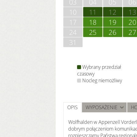
03
04
05
06
10
11
12
13
17
18
19
20
24
25
26
27
31
Wybrany przedział
czasowy
Nocleg niemożliwy
OPIS
WYPOSAŻENIE
HO
Wolfhalden w Appenzell Vorderla
dobrym połączeniom komunikacy
rozpieszczamy Państwa regional