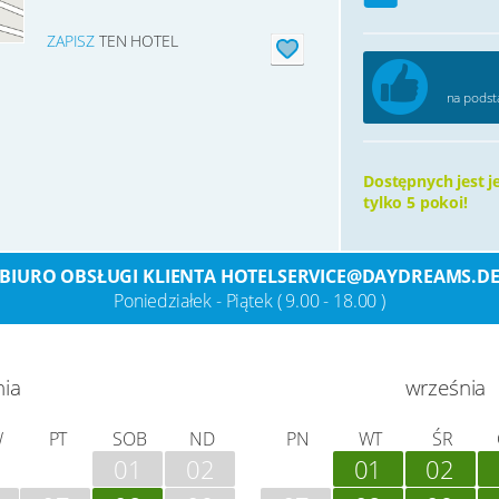
ZAPISZ
TEN HOTEL
na podst
Dostępnych jest j
tylko 5 pokoi!
BIURO OBSŁUGI KLIENTA HOTELSERVICE@DAYDREAMS.D
Poniedziałek - Piątek ( 9.00 - 18.00 )
nia
września
W
PT
SOB
ND
PN
WT
ŚR
01
02
01
02