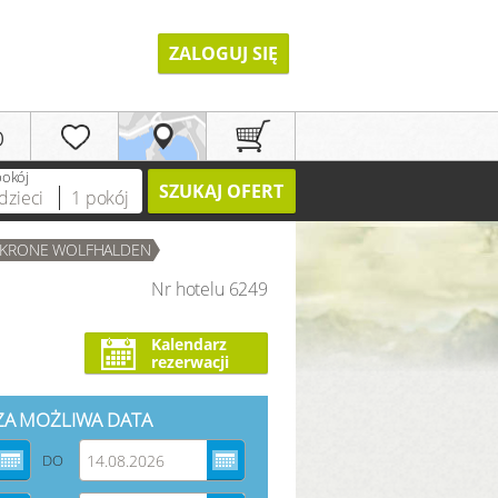
ZALOGUJ SIĘ
p
pokój
SZUKAJ OFERT
dzieci
1
pokój
 KRONE WOLFHALDEN
Nr hotelu 6249
REJESTRACJA
Kalendarz
rezerwacji
ZA MOŻLIWA DATA
DO