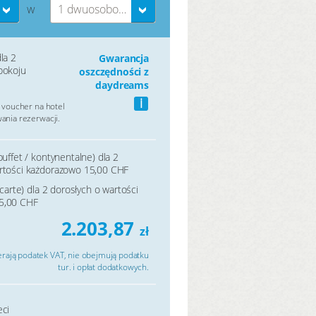
1 dwuosobowy pokój
W
la 2
Gwarancja
pokoju
oszczędności z
daydreams
i
 voucher na hotel
nia rezerwacji.
buffet / kontynentalne) dla 2
rtości każdorazowo 15,00 CHF
a carte) dla 2 dorosłych o wartości
5,00 CHF
2.203,87
zł
rają podatek VAT, nie obejmują podatku
tur. i opłat dodatkowych.
eci