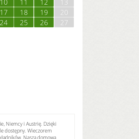
10
11
12
13
17
18
19
20
24
25
26
27
, Niemcy i Austrię. Dzięki
le dostępny. Wieczorem
 składników. Nasza domowa