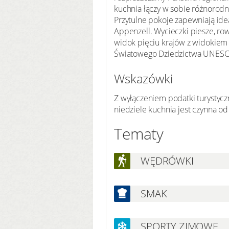
kuchnia łączy w sobie różnorodn
Przytulne pokoje zapewniają ideal
Appenzell. Wycieczki piesze, ro
widok pięciu krajów z widokiem 
Światowego Dziedzictwa UNESCO.
Wskazówki
Z wyłączeniem podatki turystycz
niedziele kuchnia jest czynna o
Tematy
WĘDRÓWKI
SMAK
SPORTY ZIMOWE