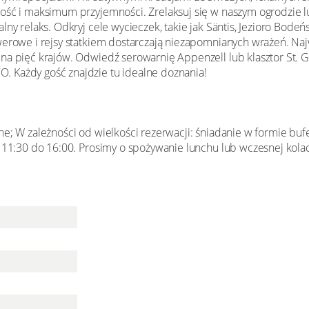
ość i maksimum przyjemności. Zrelaksuj się w naszym ogrodzie l
ny relaks. Odkryj cele wycieczek, takie jak Säntis, Jezioro Bodeńs
werowe i rejsy statkiem dostarczają niezapomnianych wrażeń. N
na pięć krajów. Odwiedź serowarnię Appenzell lub klasztor St. Ga
 Każdy gość znajdzie tu idealne doznania!
ne; W zależności od wielkości rezerwacji: śniadanie w formie buf
d 11:30 do 16:00. Prosimy o spożywanie lunchu lub wczesnej kolac