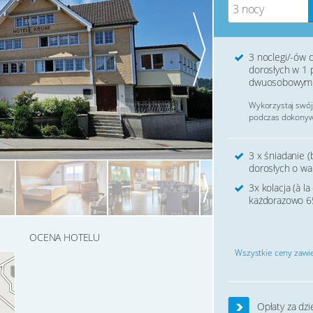
3 nocy
3 noclegi/-ów d
dorosłych w 1 
dwuosobowym
Wykorzystaj swój
podczas dokonywa
3 x śniadanie (
dorosłych o wa
3x kolacja (à l
każdorazowo 6
OCENA HOTELU
Wszystkie ceny zawie
Opłaty za dzi