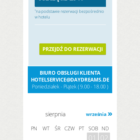
na podstawie rezerwacji bezpośrednio
*
w hotelu
PRZEJDŹ DO REZERWACJI
BIURO OBSŁUGI KLIENTA
HOTELSERVICE@DAYDREAMS.DE
Poniedziałek - Piątek ( 9.00 - 18.00 )
sierpnia
września
PN
WT
ŚR
CZW
PT
SOB
ND
01
02