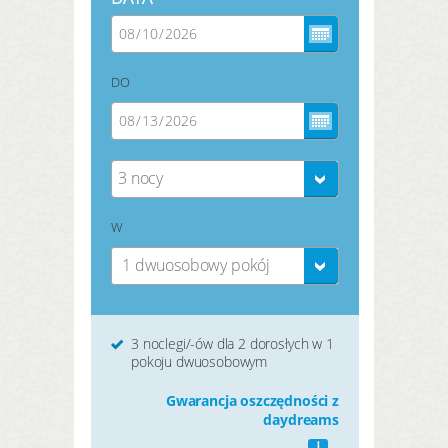
DO
3 nocy
W
1 dwuosobowy pokój
3 noclegi/-ów dla 2 dorosłych w 1
pokoju dwuosobowym
Gwarancja oszczędności z
daydreams
i