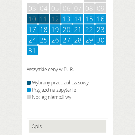
03
04
05
06
07
08
09
10
11
12
13
14
15
16
17
18
19
20
21
22
23
24
25
26
27
28
29
30
31
Wszystkie ceny w EUR.
Wybrany przedział czasowy
Przyjazd na zapytanie
Nocleg niemożliwy
Opis