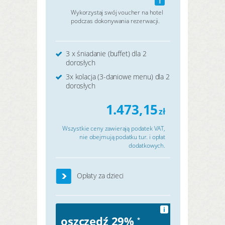
Wykorzystaj swój voucher na hotel
podczas dokonywania rezerwacji.
3 x śniadanie (buffet) dla 2
dorosłych
3x kolacja (3-daniowe menu) dla 2
dorosłych
1.473,15
zł
Wszystkie ceny zawierają podatek VAT,
nie obejmują podatku tur. i opłat
dodatkowych.
Opłaty za dzieci
i
oszczędź 29%
*