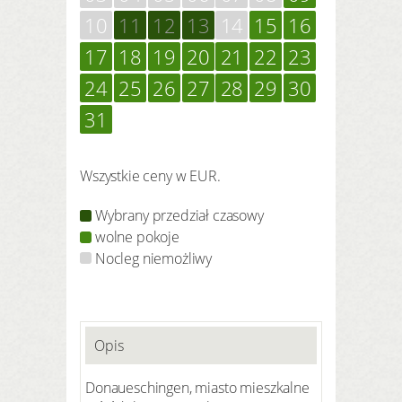
10
11
12
13
14
15
16
17
18
19
20
21
22
23
24
25
26
27
28
29
30
31
Wszystkie ceny w EUR.
Wybrany przedział czasowy
wolne pokoje
Nocleg niemożliwy
Opis
Donaueschingen, miasto mieszkalne