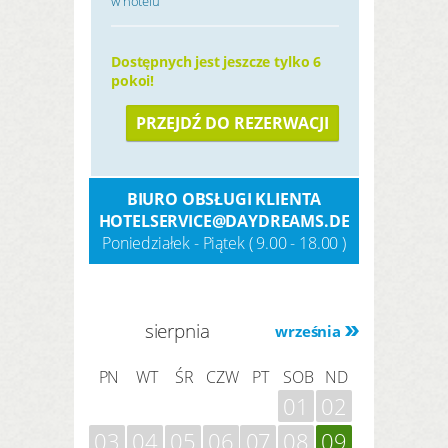
w hotelu
Dostępnych jest jeszcze tylko 6
pokoi!
PRZEJDŹ DO REZERWACJI
BIURO OBSŁUGI KLIENTA
HOTELSERVICE@DAYDREAMS.DE
Poniedziałek - Piątek ( 9.00 - 18.00 )
sierpnia
września
PN
WT
ŚR
CZW
PT
SOB
ND
01
02
03
04
05
06
07
08
09