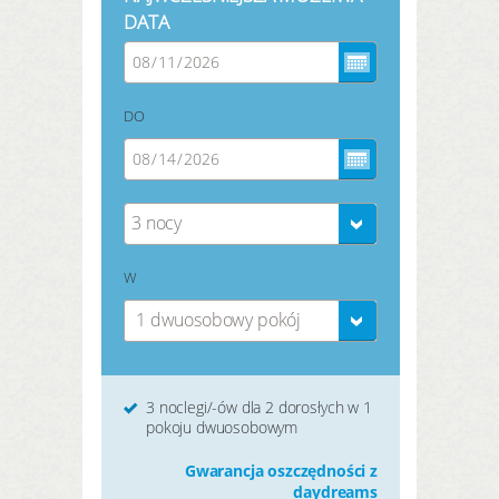
DATA
DO
3 nocy
W
1 dwuosobowy pokój
3 noclegi/-ów dla 2 dorosłych w 1
pokoju dwuosobowym
Gwarancja oszczędności z
daydreams