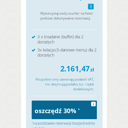
i
Wykorzystaj swój voucher na hotel
podczas dokonywania rezerwacji.
3 x śniadanie (buffet) dla 2
dorosłych
3x kolacja (3-daniowe menu) dla 2
dorosłych
2.161,47
zł
Wszystkie ceny zawierają podatek VAT,
nie obejmują podatku tur. i opłat
dodatkowych.
i
oszczędź 30%
*
na podstawie rezerwacji bezpośrednio
*