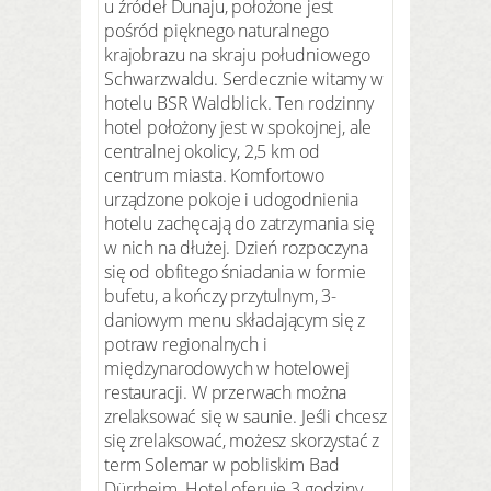
u źródeł Dunaju, położone jest
pośród pięknego naturalnego
krajobrazu na skraju południowego
Schwarzwaldu. Serdecznie witamy w
hotelu BSR Waldblick. Ten rodzinny
hotel położony jest w spokojnej, ale
centralnej okolicy, 2,5 km od
centrum miasta. Komfortowo
urządzone pokoje i udogodnienia
hotelu zachęcają do zatrzymania się
w nich na dłużej. Dzień rozpoczyna
się od obfitego śniadania w formie
bufetu, a kończy przytulnym, 3-
daniowym menu składającym się z
potraw regionalnych i
międzynarodowych w hotelowej
restauracji. W przerwach można
zrelaksować się w saunie. Jeśli chcesz
się zrelaksować, możesz skorzystać z
term Solemar w pobliskim Bad
Dürrheim. Hotel oferuje 3 godziny