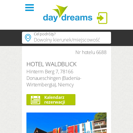
Logowanie
Cel podróży?
Kraje
Nr hotelu 6688
Popularne miejsca
HOTEL WALDBLICK
Popularne regiony
Tematyczne
LOGOWANIE
Hinterm Berg 7
,
78166
Popularne hotele
Donaueschingen
(
Badenia-
Informacja
Zapomniałeś(-aś) hasła?
Wirtembergia
),
Niemcy
Trwanie
3 nocy
Sklep
Kalendarz
rezerwacji
Okres wyszukiwania
Przyjazd
Wyjazd
Liczba gości | pokój
2
dorośli
,
0
dzieci
1
pokój