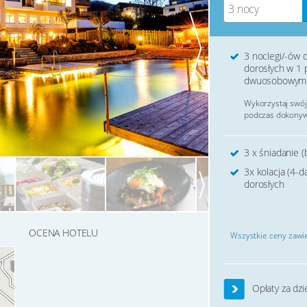
3 nocy
3 noclegi/-ów d
dorosłych w 1 
dwuosobowym
Wykorzystaj swój
podczas dokonywa
3 x śniadanie (
3x kolacja (4-
dorosłych
OCENA HOTELU
Wszystkie ceny zawie
Opłaty za dzi