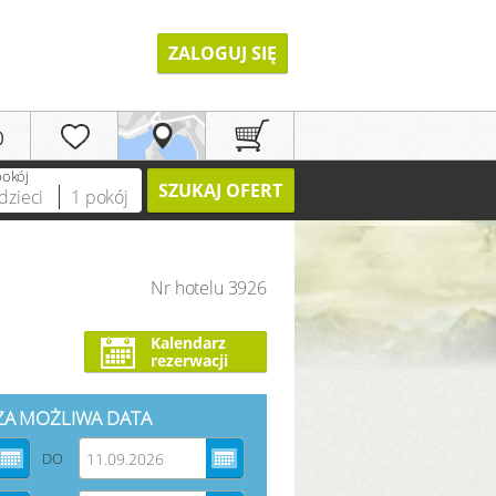
ZALOGUJ SIĘ
p
pokój
SZUKAJ OFERT
dzieci
1
pokój
Nr hotelu 3926
REJESTRACJA
Kalendarz
rezerwacji
ZA MOŻLIWA DATA
DO