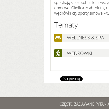
spotykają się ze sobą. Tutaj wsz
domowe. Okolica to absolutny ra
wędrówki czy sporty zimowe – tut
Tematy
WELLNESS & SPA
WĘDRÓWKI
CZĘSTO ZADAWANE PYTANI