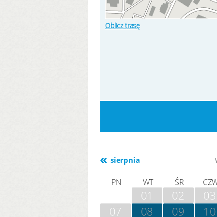
Oblicz trasę
sierpnia
PN
WT
ŚR
CZ
01
02
03
07
08
09
10