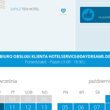
ZAPISZ
TEN HOTEL
na podst
BIURO OBSŁUGI KLIENTA HOTELSERVICE@DAYDREAMS.D
Poniedziałek - Piątek ( 9.00 - 18.00 )
września
październi
W
PT
SOB
ND
PN
WT
ŚR
04
05
06
11
12
13
05
06
07