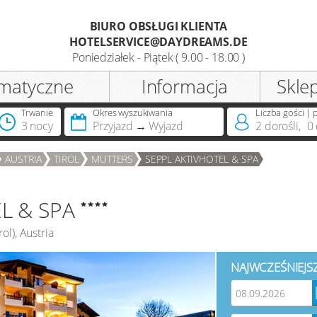
BIURO OBSŁUGI KLIENTA
HOTELSERVICE@DAYDREAMS.DE
Rejestracja
Poniedziałek - Piątek ( 9.00 - 18.00 )
matyczne
Informacja
Skle
Tytuł
Trwanie
Okres wyszukiwania
Liczba gości | 
3 nocy
Przyjazd
Wyjazd
2
dorośli
,
0
Posiadasz już kartę DreamCard?
AUSTRIA
TIROL
MUTTERS
SEPPL AKTIVHOTEL & SPA
L & SPA
rol
),
Austria
NAJWCZEŚNIEJS