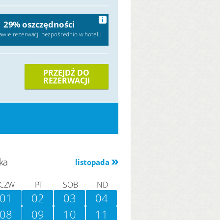
i
29% oszczędności
awie rezerwacji bezpośrednio w hotelu
PRZEJDŹ DO
REZERWACJI
E
ka
listopada
CZW
PT
SOB
ND
01
02
03
04
08
09
10
11