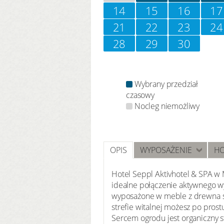
14
15
16
17
21
22
23
24
28
29
30
Wybrany przedział
czasowy
Nocleg niemożliwy
OPIS
WYPOSAŻENIE
HO
Hotel Seppl Aktivhotel & SPA w 
idealne połączenie aktywnego wy
wyposażone w meble z drewna s
strefie witalnej możesz po prost
Sercem ogrodu jest organiczny s