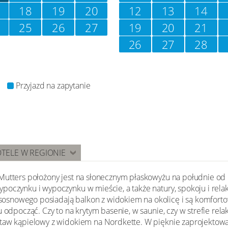
18
19
20
12
13
14
25
26
27
19
20
21
26
27
28
Przyjazd na zapytanie
TELE W REGIONIE
Mutters położony jest na słonecznym płaskowyżu na południe od I
poczynku i wypoczynku w mieście, a także natury, spokoju i re
osnowego posiadają balkon z widokiem na okolicę i są komfort
u odpocząć. Czy to na krytym basenie, w saunie, czy w strefie rel
taw kąpielowy z widokiem na Nordkette. W pięknie zaprojektowan