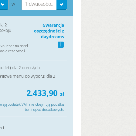
1 dwuosobowy pokój
W
la 2
Gwarancja
pokoju
oszczędności z
daydreams
i
 voucher na hotel
nia rezerwacji.
buffet) dla 2 dorosłych
daniowe menu do wyboru) dla 2
2.433,90
zł
rają podatek VAT, nie obejmują podatku
tur. i opłat dodatkowych.
eci