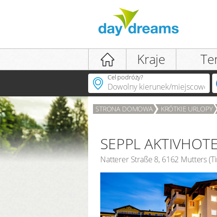
Logowanie
Kraje
Te
Cel podróży?
STRONA DOMOWA
KRÓTKIE URLOPY
LOGOWANIE
Zapomniałeś(-aś) hasła?
SEPPL AKTIVHOTE
Natterer Straße 8
,
6162
Mutters
(
Ti