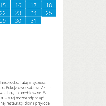
15
16
17
18
22
23
24
25
29
30
31
nnsbrucku. Tutaj znajdziesz
laksu. Pokoje dwuosobowe Akelei
owo i bogato umeblowane. W
aksu – tutaj można odpocząć.
ej restauracji dom i przyroda