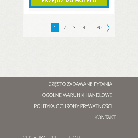
PRZEJDŹ DO HOTELU
1
2
3
4
…
30
CZĘSTO ZADAWANE PYTANIA
OGÓLNE WARUNKI HANDLOWE
POLITYKA OCHRONY PRYWATNOŚCI
KONTAKT
CERTYFIKAT SSL
HOTEL