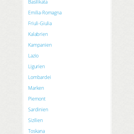
ZAREJESTRUJ SIĘ TUTAJ
Basilikata
ZALOGUJ SIĘ
Emilia-Romagna
Friuli-Giulia
Kalabrien
Kampanien
Lazio
Ligurien
Lombardei
Marken
Piemont
Sardinien
Sizilien
Toskana