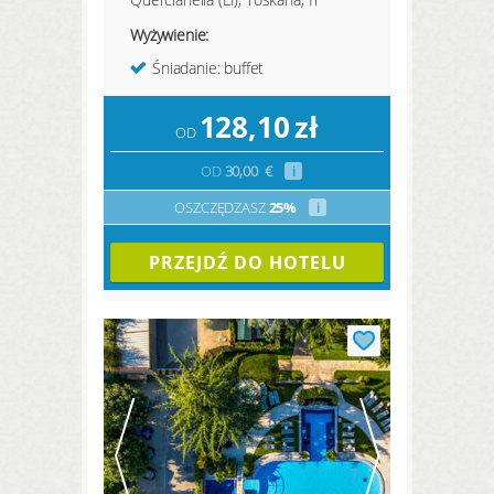
Wyżywienie:
Śniadanie: buffet
128,10
zł
OD
OD
30,00
€
i
OSZCZĘDZASZ
25%
i
PRZEJDŹ DO HOTELU