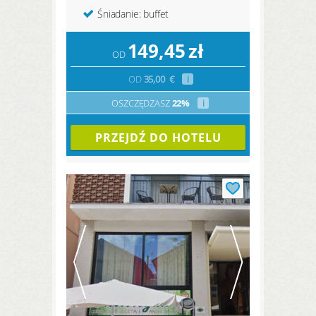
Śniadanie: buffet
149,45
zł
OD
OD
35,00
€
i
OSZCZĘDZASZ
22%
i
PRZEJDŹ DO HOTELU