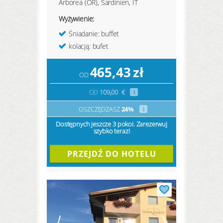
Arborea (OR), Sardinien, IT
Wyżywienie:
Śniadanie: buffet
kolacją: bufet
465,43
zł
OD
OD
109,00
€
i
OSZCZĘDZASZ
24%
i
Dostępnych jeszcze 3 pokoi. Zarezerwuj
szybko teraz!
PRZEJDŹ DO HOTELU