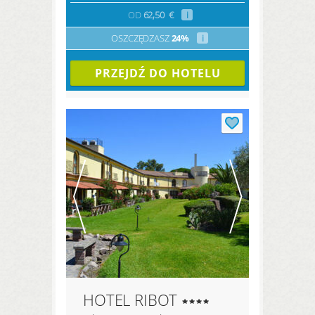
OD
62,50
€
i
OSZCZĘDZASZ
24%
i
PRZEJDŹ DO HOTELU
HOTEL RIBOT