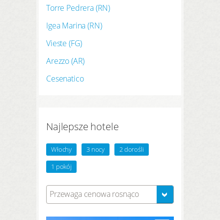
Torre Pedrera (RN)
Igea Marina (RN)
Vieste (FG)
Arezzo (AR)
Cesenatico
Najlepsze hotele
Włochy
3 nocy
2 dorośli
1 pokój
Przewaga cenowa rosnąco