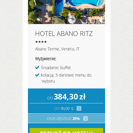
HOTEL ABANO RITZ
Abano Terme, Veneto, IT
Wyżywienie:
Śniadanie: buffet
kolacją: 3-daniowe menu do
wyboru
384,30
zł
OD
OD
90,00
€
i
OSZCZĘDZASZ
25%
i