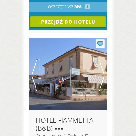
OSZCZĘDZASZ
24%
i
PRZEJDŹ DO HOTELU
HOTEL FIAMMETTA
(B&B)
Quercianella (LI), Toskana, IT