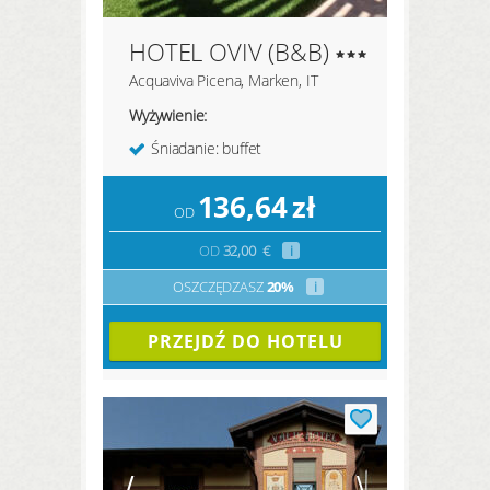
HOTEL OVIV (B&B)
Acquaviva Picena, Marken, IT
Wyżywienie:
Śniadanie: buffet
136,64
zł
OD
OD
32,00
€
i
OSZCZĘDZASZ
20%
i
PRZEJDŹ DO HOTELU