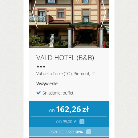
VALD HOTEL (B&B)
Val della Torre (TO), Piemont, IT
Wyżywienie:
Śniadanie: buffet
162,26
zł
OD
OD
38,00
€
i
OSZCZĘDZASZ
20%
i