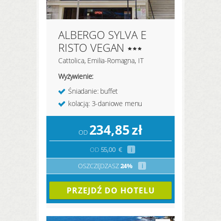
ALBERGO SYLVA E
RISTO VEGAN
Cattolica, Emilia-Romagna, IT
Wyżywienie:
Śniadanie: buffet
kolacją: 3-daniowe menu
234,85
zł
OD
OD
55,00
€
i
OSZCZĘDZASZ
24%
i
PRZEJDŹ DO HOTELU