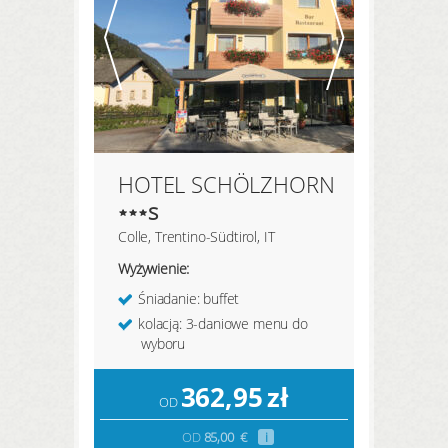
HOTEL SCHÖLZHORN
s
Colle, Trentino-Südtirol, IT
Wyżywienie:
Śniadanie: buffet
kolacją: 3-daniowe menu do
wyboru
362,95
zł
OD
OD
85,00
€
i