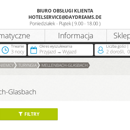
BIURO OBSŁUGI KLIENTA
HOTELSERVICE@DAYDREAMS.DE
Rejestracja
Poniedziałek - Piątek ( 9.00 - 18.00 )
matyczne
Informacja
Skle
Tytuł
Trwanie
Okres wyszukiwania
Liczba gości |
3 nocy
Przyjazd
Wyjazd
2
dorośli
,
0
Posiadasz już kartę DreamCard?
NIEMCY
TURYNGIA
MELLENBACH-GLASBACH
ach-Glasbach
FILTRY