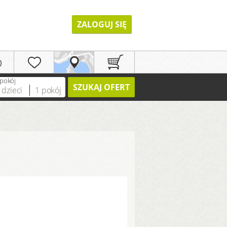
ZALOGUJ SIĘ
p
 pokój
SZUKAJ OFERT
dzieci
1
pokój
REJESTRACJA