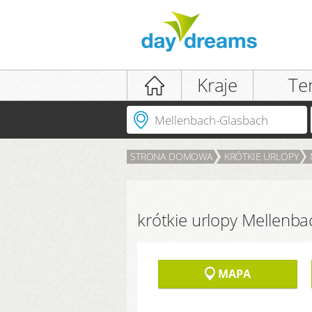
Logowanie
Kraje
Te
Cel podróży?
STRONA DOMOWA
KRÓTKIE URLOPY
LOGOWANIE
Zapomniałeś(-aś) hasła?
krótkie urlopy Mellenb
MAPA