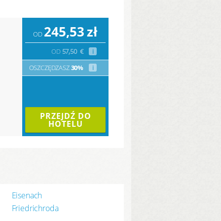
245,53
zł
OD
OD
57,50
€
i
OSZCZĘDZASZ
30%
i
PRZEJDŹ DO
HOTELU
Eisenach
Friedrichroda